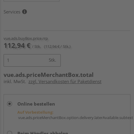
Services
vue.ads.buyBox.price.rrp
112,94 €
/ Stk.
(112,94 € / Stk.)
Stk.
vue.ads.priceMerchantBox.total
inkl. MwSt.
zzgl. Versandkosten für Paketdienst
Online bestellen
Auf Vorbestellung:
vue.ads.priceMerchantBox.option.delivery.laterAvailable.subtext
Beim Händler abholen