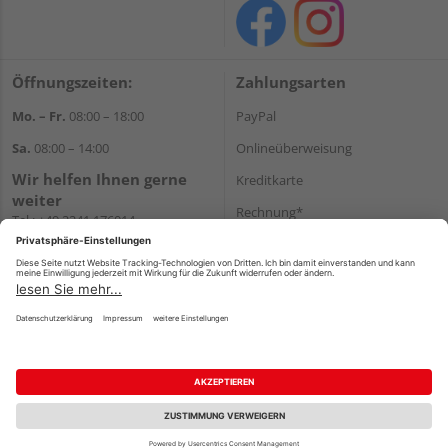
Öffnungszeiten:
Zahlungsarten
Mo. – Fr.
08:00 – 18:00
PayPal
Sa.
08:00 – 14:00
Onlineüberweisung
Wir helfen Ihnen gerne
Kreditkarte
weiter
Rechnung*
Tel.:
+49 2241 176014
E-Mail:
shopbestellung@holz-
*Bonität vorausgesetzt
schyns.de
Versand
Versandkosten
Impressum
AGB
Widerruf
Datenschutz
Reservierungsbedingungen
Vertrag widerrufen
©
HolzLand GmbH