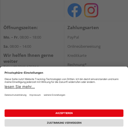
Öffnungszeiten:
Zahlungsarten
Mo. – Fr.
08:00 – 18:00
PayPal
Sa.
08:00 – 14:00
Onlineüberweisung
Wir helfen Ihnen gerne
Kreditkarte
weiter
Rechnung*
Tel.:
+49 2241 176014
E-Mail:
shopbestellung@holz-
*Bonität vorausgesetzt
schyns.de
Versand
Versandkosten
Impressum
AGB
Widerruf
Datenschutz
Reservierungsbedingungen
Vertrag widerrufen