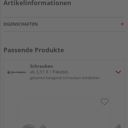
Artikelinformationen
EIGENSCHAFTEN
Passende Produkte
Schrauben
ab 3,51 € / Paket(e)
gesamte Kategorie Schrauben entdecken
SP
Se
Meh