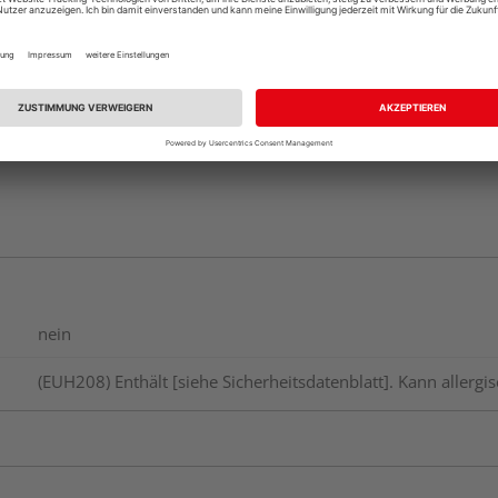
nein
(EUH208) Enthält [siehe Sicherheitsdatenblatt]. Kann allerg