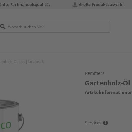
hlte Fachhandelsqualität
Große Produktauswahl
enholz-Öl [eco] farblos, 5l
Remmers
Gartenholz-Öl [
Artikelinformatione
Services