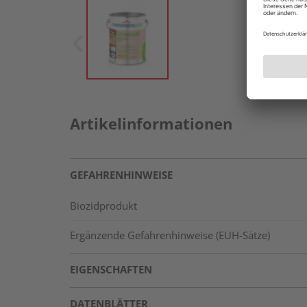
Artikelinformationen
GEFAHRENHINWEISE
Biozidprodukt
Ergänzende Gefahrenhinweise (EUH-Sätze)
EIGENSCHAFTEN
DATENBLÄTTER