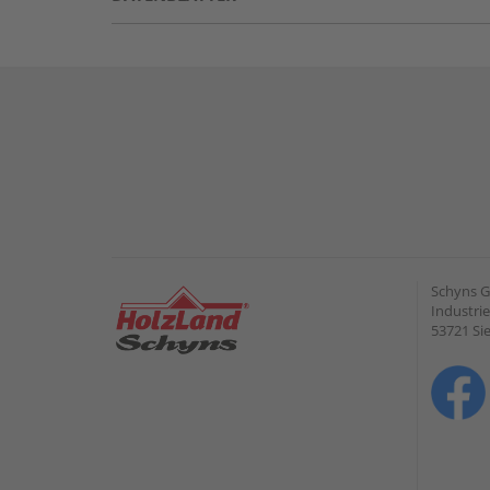
Schyns 
Industrie
53721 Si