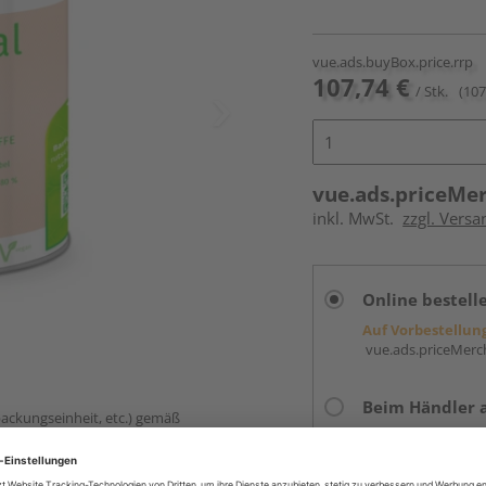
vue.ads.buyBox.price.rrp
107,74 €
/ Stk.
(107
vue.ads.priceMe
inkl. MwSt.
zzgl. Versa
Online bestell
Auf Vorbestellun
vue.ads.priceMerch
Beim Händler 
packungseinheit, etc.) gemäß
Auf Vorbestellun
vue.ads.priceMerch