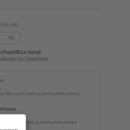
,74 € / Stk.)
Stk.
rchantBox.total
ndkosten für Paketdienst
en
g:
antBox.option.delivery.laterAvailable.subtext
abholen
g:
antBox.option.pickup.laterAvailable.subtext