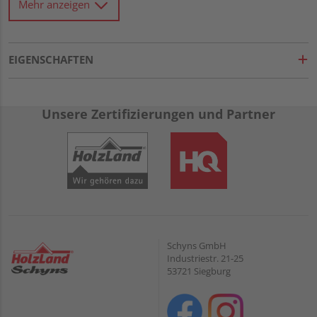
Holzfeuchte von 27%, die holzzerstörende Pilze zum
Mehr anzeigen
Wachsen benötigen. Dieser Vorteil stellt einen weiteren
natürlichen Holzschutz dar.
EIGENSCHAFTEN
Unsere Zertifizierungen und Partner
Schyns GmbH
Industriestr. 21-25
53721 Siegburg