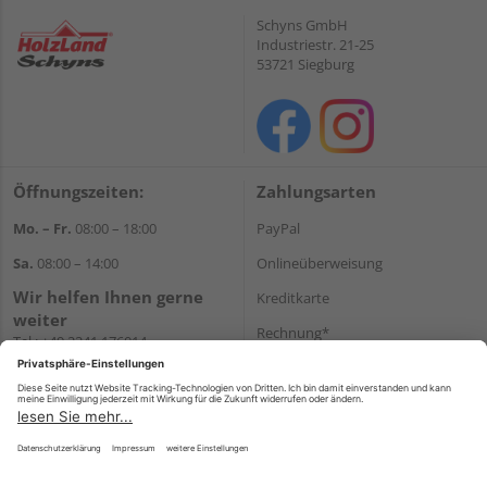
Schyns GmbH
Industriestr. 21-25
53721 Siegburg
Öffnungszeiten:
Zahlungsarten
Mo. – Fr.
08:00 – 18:00
PayPal
Sa.
08:00 – 14:00
Onlineüberweisung
Wir helfen Ihnen gerne
Kreditkarte
weiter
Rechnung*
Tel.:
+49 2241 176014
E-Mail:
shopbestellung@holz-
*Bonität vorausgesetzt
schyns.de
Versand
Versandkosten