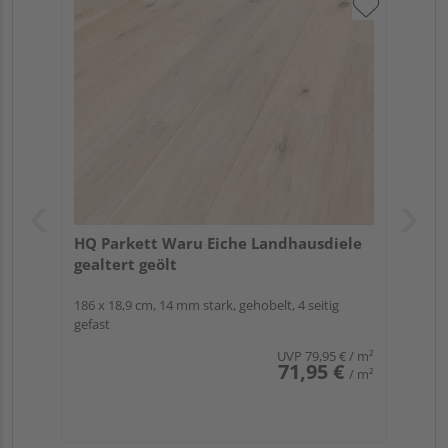
HQ Parkett Waru Eiche Landhausdiele
gealtert geölt
186 x 18,9 cm, 14 mm stark, gehobelt, 4 seitig
gefast
UVP
79,95 €
/ m²
71,95 €
/ m²