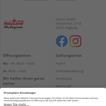
Schyns GmbH
Industriestr. 21-25
53721 Siegburg
Öffnungszeiten:
Zahlungsarten
Mo. – Fr.
08:00 – 18:00
PayPal
Sa.
08:00 – 14:00
Onlineüberweisung
Wir helfen Ihnen gerne
Kreditkarte
weiter
Rechnung*
Tel.:
+49 2241 176014
E-Mail:
shopbestellung@holz-
*Bonität vorausgesetzt
schyns.de
Versand
Versandkosten