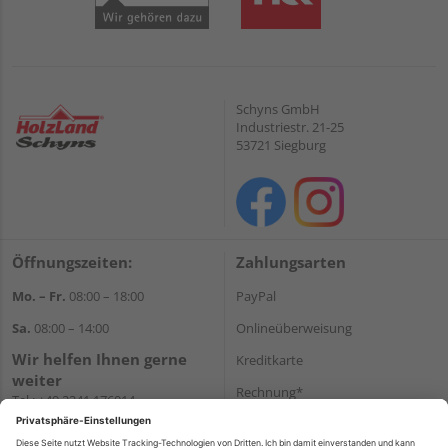
Schyns GmbH
Industriestr. 21-25
53721 Siegburg
Öffnungszeiten:
Zahlungsarten
Mo. – Fr.
08:00 – 18:00
PayPal
Sa.
08:00 – 14:00
Onlineüberweisung
Wir helfen Ihnen gerne
Kreditkarte
weiter
Rechnung*
Tel.:
+49 2241 176014
E-Mail:
shopbestellung@holz-
*Bonität vorausgesetzt
schyns.de