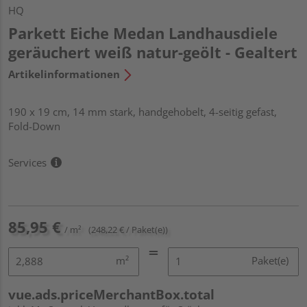
HQ
Parkett Eiche Medan Landhausdiele
geräuchert weiß natur-geölt - Gealtert
Artikelinformationen
190 x 19 cm, 14 mm stark, handgehobelt, 4-seitig gefast,
Fold-Down
Services
85,95 €
/ m²
(248,22 € / Paket(e))
m²
Paket(e)
vue.ads.priceMerchantBox.total