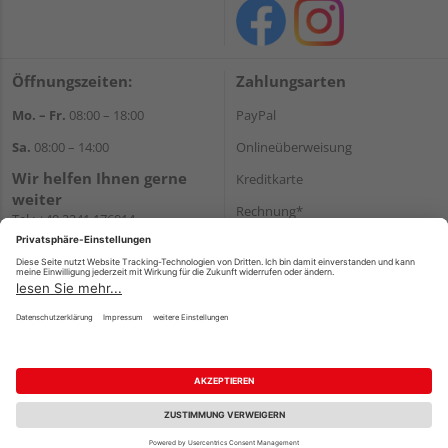
Öffnungszeiten:
Zahlungsarten
Mo. – Fr.
08:00 – 18:00
PayPal
Sa.
08:00 – 14:00
Onlineüberweisung
Wir helfen Ihnen gerne
Kreditkarte
weiter
Rechnung*
Tel.:
+49 2241 176014
E-Mail:
shopbestellung@holz-
*Bonität vorausgesetzt
schyns.de
Versand
Versandkosten
Impressum
AGB
Widerruf
Datenschutz
Reservierungsbedingungen
Vertrag widerrufen
©
HolzLand GmbH