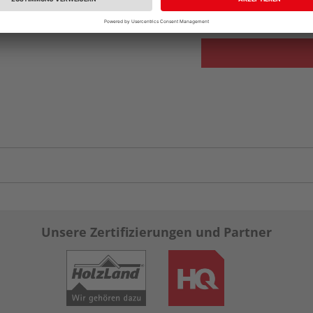
vue.ads.priceMerch
Unsere Zertifizierungen und Partner