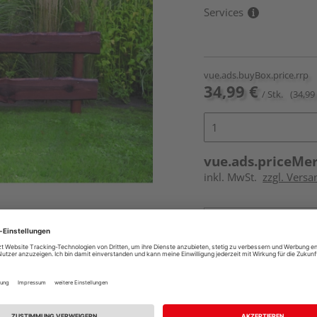
Services
vue.ads.buyBox.price.rrp
34,99 €
/ Stk.
(34,99 
vue.ads.priceMe
inkl. MwSt.
zzgl. Vers
Online bestell
Ihr Standort ist n
Beim Händler 
Auf Vorbestellun