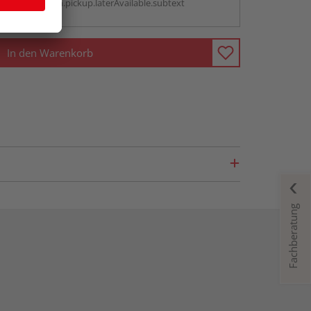
antBox.option.pickup.laterAvailable.subtext
In den Warenkorb
Fachberatung