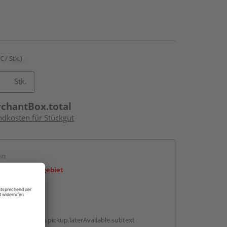
€ / Stk.)
Stk.
rchantBox.total
ndkosten für Stückgut
en
icht im Liefergebiet
abholen
g:
antBox.option.pickup.laterAvailable.subtext