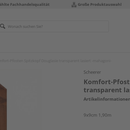
hlte Fachhandelsqualität
Große Produktauswahl
fort-Pfosten Spitzkopf Douglasie transparent lasiert -mahagoni-
Scheerer
Komfort-Pfost
transparent la
Artikelinformatione
9x9cm 1,90m