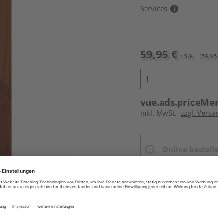
Services
59,95 €
/ Stk.
(59,95 
vue.ads.priceMe
inkl. MwSt.
zzgl. Versa
Online bestell
Ihr Standort ist n
Beim Händler 
Auf Vorbestellun
vue.ads.priceMerch