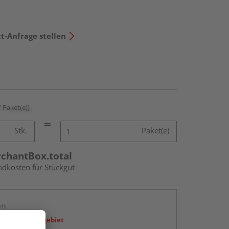
t-Anfrage stellen
/ Paket(e))
Stk.
Paket(e)
rchantBox.total
ndkosten für Stückgut
en
icht im Liefergebiet