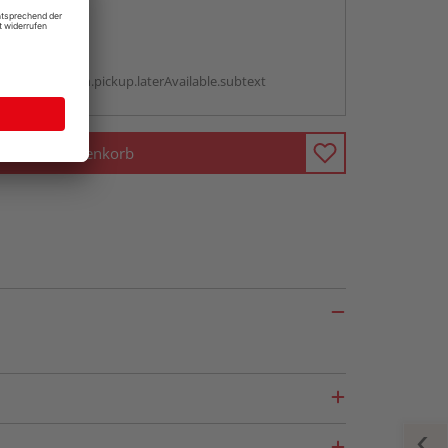
abholen
g:
antBox.option.pickup.laterAvailable.subtext
In den Warenkorb