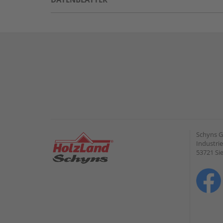
Schyns 
Industrie
53721 Si