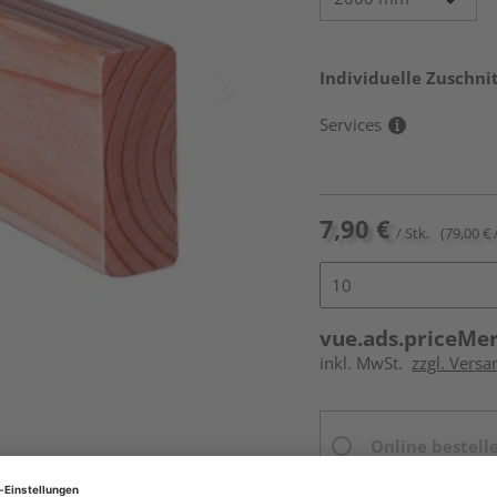
Individuelle Zuschnit
Services
7,90 €
/ Stk.
(79,00 € 
vue.ads.priceMe
inkl. MwSt.
zzgl. Versa
Online bestell
Ihr Standort ist n