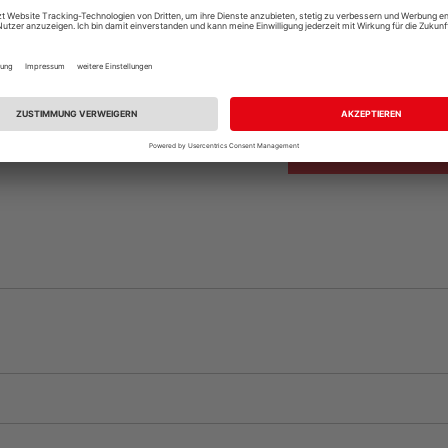
Beim Händler 
Auf Vorbestellun
vue.ads.priceMerch