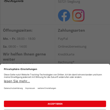
53721 Siegburg
Öffnungszeiten:
Zahlungsarten
Mo. – Fr.
08:00 – 18:00
PayPal
Sa.
08:00 – 14:00
Onlineüberweisung
Wir helfen Ihnen gerne
Kreditkarte
weiter
Rechnung*
Tel.:
+49 2241 176014
E-Mail:
shopbestellung@holz-
*Bonität vorausgesetzt
schyns.de
Versand
Versandkosten
Impressum
AGB
Widerruf
Datenschutz
Reservierungsbedingungen
Vertrag widerrufen