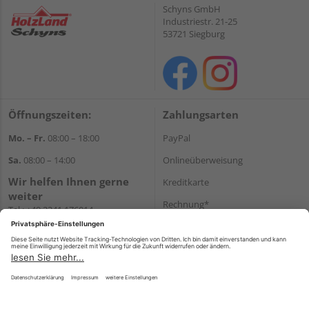
Schyns GmbH
Industriestr. 21-25
53721 Siegburg
Öffnungszeiten:
Zahlungsarten
Mo. – Fr.
08:00 – 18:00
PayPal
Sa.
08:00 – 14:00
Onlineüberweisung
Wir helfen Ihnen gerne
Kreditkarte
weiter
Rechnung*
Tel.:
+49 2241 176014
E-Mail:
shopbestellung@holz-
*Bonität vorausgesetzt
schyns.de
Versand
Versandkosten