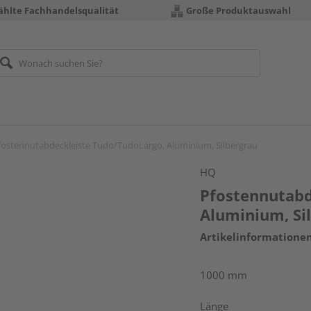
hlte Fachhandelsqualität
Große Produktauswahl
fostennutabdeckleiste Tudo/TudoLargo, Aluminium, Silbergrau
HQ
Pfostennutabd
Aluminium, Si
Artikelinformatione
1000 mm
Länge