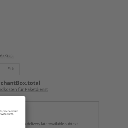
€ / Stk.)
Stk.
rchantBox.total
ndkosten für Paketdienst
en
g:
antBox.option.delivery.laterAvailable.subtext