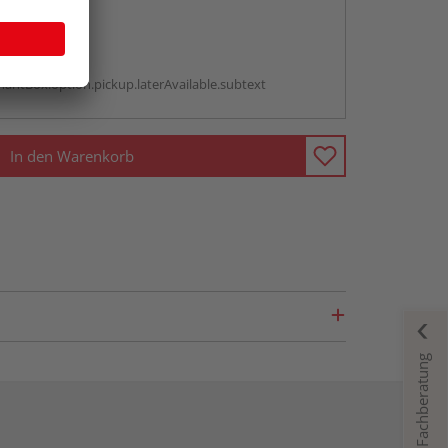
abholen
g:
antBox.option.pickup.laterAvailable.subtext
In den Warenkorb
Fachberatung