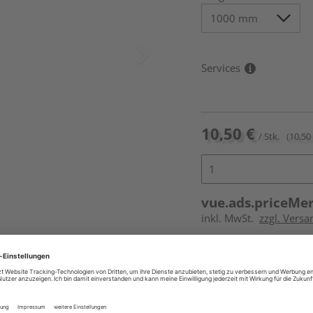
Services
10,50 €
/ Stk.
(10,50 
vue.ads.priceMe
inkl. MwSt.
zzgl. Versa
Online bestell
Auf Vorbestellun
vue.ads.priceMerch