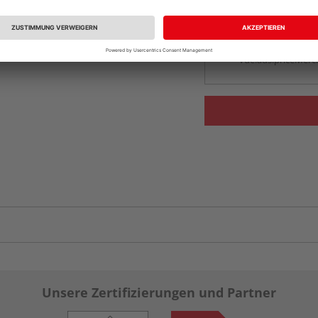
Beim Händler 
Auf Vorbestellun
vue.ads.priceMerch
Unsere Zertifizierungen und Partner