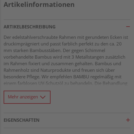
Artikelinformationen
ARTIKELBESCHREIBUNG
Der edelstahlverschraubte Rahmen mit gerundeten Ecken ist
druckimprägniert und passt farblich perfekt zu den ca. 20
mm starken Bambusstäben. Der gegen Schimmel
vorbehandelte Bambus wird mit 3 Metallstangen zusätzlich
im Rahmen fixiert und zusammen gehalten. Bambus und
Rahmenholz sind Naturprodukte und freuen sich über
besondere Pflege. Wir empfehlen BAMBU regelmäßig mit
einem farblosen UV-Schutzöl zu behandeln. Die Behandlung
wirkt schmutz- und wasserabweisend, beugt Pilz- und
Schimmelbildung vor und schützt vor UV-Strahlung. Stabiler
Mehr anzeigen
Rahmen 42 x 68 mm mit verzapften Ecken Rahmen aus
kleinastiger Fichte, kesseldruckimprägniert
Wasserablauflöcher im unteren Rahmen Füllung aus ca. 20
EIGENSCHAFTEN
mm starken Bambusstäben Fixiert mit 3 Edelstahlstangen