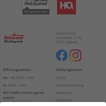
Schyns GmbH
Industriestr. 21-25
53721 Siegburg
Öffnungszeiten:
Zahlungsarten
Mo. – Fr.
08:00 – 18:00
PayPal
Sa.
08:00 – 14:00
Onlineüberweisung
Wir helfen Ihnen gerne
Kreditkarte
weiter
Rechnung*
Tel.:
+49 2241 176014