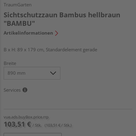
TraumGarten
Sichtschutzzaun Bambus hellbraun
"BAMBU"
Artikelinformationen
B x H: 89 x 179 cm, Standardelement gerade
Breite
Services
vue.ads.buyBox.price.rrp
103,51 €
/ Stk.
(103,51 € / Stk.)