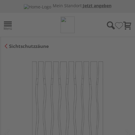
Mein Standort:
Jetzt angeben
Sichtschutzzäune