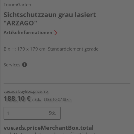
TraumGarten
Sichtschutzzaun grau lasiert
"ARZAGO"
Artikelinformationen
B x H: 179 x 179 cm, Standardelement gerade
Services
vue.ads.buyBox.price.rrp
188,10 €
/ Stk.
(188,10 € / Stk.)
Stk.
vue.ads.priceMerchantBox.total