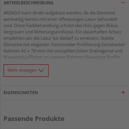
ARTIKELBESCHREIBUNG
ARZAGO kann direkt aufgebaut werden, da die Elemente
werkseitig bereits mit einer offenporigen Lasur behandelt
sind. Diese Farbbehandlung schützt das Holz gegen Bläue,
Vergrauen und Witterungseinflüsse. Für dauerhaften Schutz
empfehlen wir die Lasur bei Bedarf zu erneuern. Stabile
Elemente mit eleganter, horizontaler Profilierung Extrastarker
Rahmen 42 x 78 mm mit verzapften Ecken Drainagenut und
Wasserablauflöcher im unteren Rahmen Kleinastige Profile
21 x 122 mm mit Riffel-Hobelung Alle Verbindungen aus
Edelstahl
Mehr anzeigen
EIGENSCHAFTEN
Passende Produkte