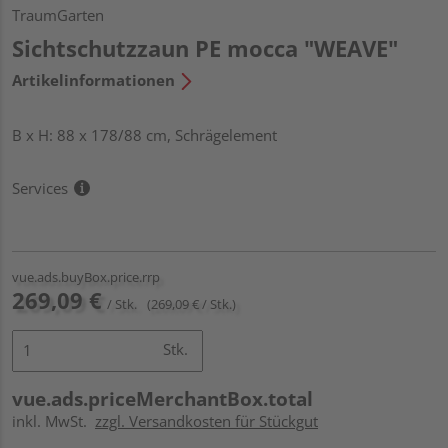
TraumGarten
Sichtschutzzaun PE mocca "WEAVE"
Artikelinformationen
B x H: 88 x 178/88 cm, Schrägelement
Services
vue.ads.buyBox.price.rrp
269,09 €
/ Stk.
(269,09 € / Stk.)
Stk.
vue.ads.priceMerchantBox.total
inkl. MwSt.
zzgl. Versandkosten für Stückgut