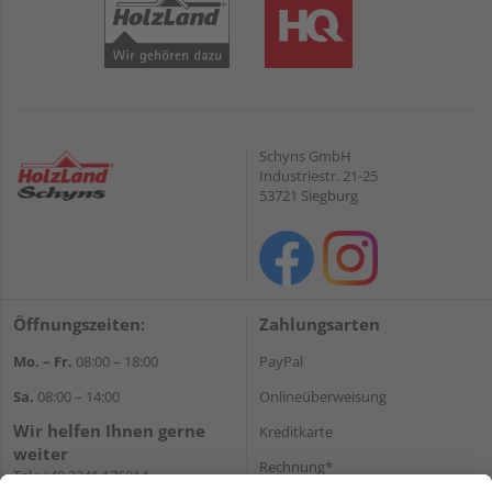
Schyns GmbH
Industriestr. 21-25
53721 Siegburg
Öffnungszeiten:
Zahlungsarten
Mo. – Fr.
08:00 – 18:00
PayPal
Sa.
08:00 – 14:00
Onlineüberweisung
Wir helfen Ihnen gerne
Kreditkarte
weiter
Rechnung*
Tel.:
+49 2241 176014