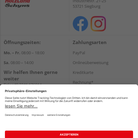
Industriestr. 21-25
53721 Siegburg
Öffnungszeiten:
Zahlungsarten
Mo. – Fr.
08:00 – 18:00
PayPal
Sa.
08:00 – 14:00
Onlineüberweisung
Wir helfen Ihnen gerne
Kreditkarte
weiter
Rechnung*
Tel.:
+49 2241 176014
E-Mail:
shopbestellung@holz-
*Bonität vorausgesetzt
schyns.de
Versand
Versandkosten
Impressum
AGB
Widerruf
Datenschutz