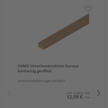
OS
bei
Meh
OSMO Unterkonstruktion Garapa
beidseitig geriffelt
Mehrere Ausführungen erhältlich
UVP
13,99 €
/ lfm
12,59 €
/ lfm
Pas