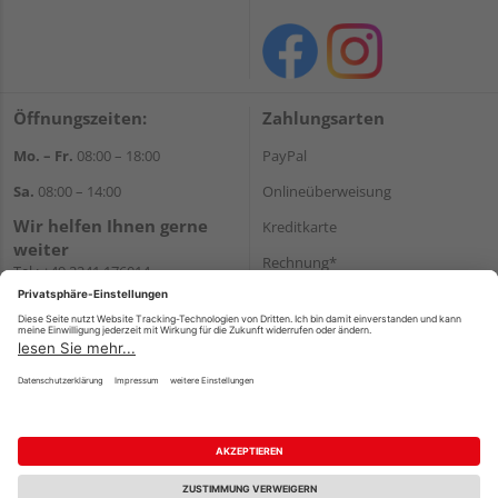
Öffnungszeiten:
Zahlungsarten
Mo. – Fr.
08:00 – 18:00
PayPal
Sa.
08:00 – 14:00
Onlineüberweisung
Wir helfen Ihnen gerne
Kreditkarte
weiter
Rechnung*
Tel.:
+49 2241 176014
E-Mail:
shopbestellung@holz-
*Bonität vorausgesetzt
schyns.de
Versand
Versandkosten
Impressum
AGB
Widerruf
Datenschutz
Reservierungsbedingungen
Vertrag widerrufen